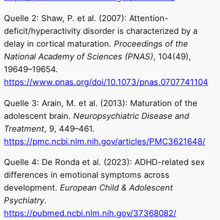
Quelle 2: Shaw, P. et al. (2007): Attention-
deficit/hyperactivity disorder is characterized by a
delay in cortical maturation.
Proceedings of the
National Academy of Sciences (PNAS)
, 104(49),
19649–19654.
https://www.pnas.org/doi/10.1073/pnas.0707741104
Quelle 3: Arain, M. et al. (2013): Maturation of the
adolescent brain.
Neuropsychiatric Disease and
Treatment
, 9, 449–461.
https://pmc.ncbi.nlm.nih.gov/articles/PMC3621648/
Quelle 4: De Ronda et al. (2023): ADHD-related sex
differences in emotional symptoms across
development.
European Child & Adolescent
Psychiatry
.
https://pubmed.ncbi.nlm.nih.gov/37368082/